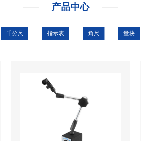
产品中心
千分尺
指示表
角尺
量块