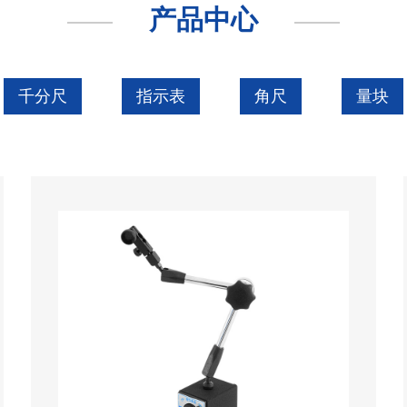
产品中心
千分尺
指示表
角尺
量块