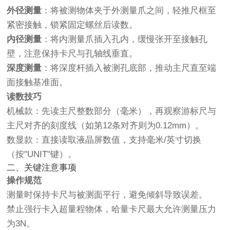
外径测量
：将被测物体夹于外测量爪之间，轻推尺框至
紧密接触，锁紧固定螺丝后读数。
内径测量
：将内测量爪插入孔内，缓慢张开至接触孔
壁，注意保持卡尺与孔轴线垂直。
深度测量
：将深度杆插入被测孔底部，推动主尺直至端
面接触基准面。
读数技巧
机械款：先读主尺整数部分（毫米），再观察游标尺与
主尺对齐的刻度线（如第12条对齐则为0.12mm）。
数显款：直接读取液晶屏数值，支持毫米/英寸切换
（按"UNIT"键）。
二、关键注意事项
操作规范
测量时保持卡尺与被测面平行，避免倾斜导致误差。
禁止强行卡入超量程物体，哈量卡尺最大允许测量压力
为3N。