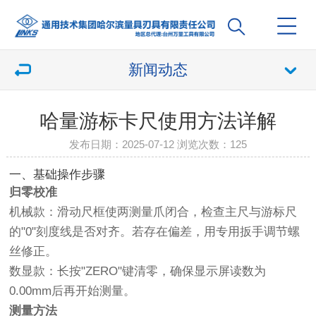
新闻动态
哈量游标卡尺使用方法详解
发布日期：2025-07-12 浏览次数：
125
一、基础操作步骤
归零校准
机械款：滑动尺框使两测量爪闭合，检查主尺与游标尺
的"0"刻度线是否对齐。若存在偏差，用专用扳手调节螺
丝修正。
数显款：长按"ZERO"键清零，确保显示屏读数为
0.00mm后再开始测量。
测量方法