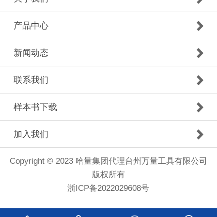
产品中心
新闻动态
联系我们
样本书下载
加入我们
Copyright © 2023 哈量集团代理台州万量工具有限公司
版权所有
浙ICP备2022029608号