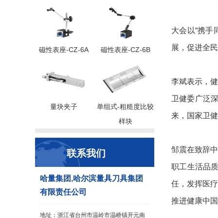
大会以“携手
展，促进全民
磁性表座-CZ-6A
磁性表座-CZ-6B
李斌表示，
卫健委广泛深
量块夹子
单组式-粗糙度比较
来，国家卫健
样块
邹震在致辞中
联系我们
职工生活品
哈量集团,哈尔滨量具刀具集团
任，发挥医
有限责任公司
推进健康中国
地址：浙江省台州市温岭市温峤镇开元南