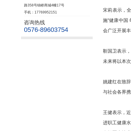
路358号锦峤商城4幢17号
宋莉表示，
手机：17769952151
施“健康中国
咨询热线
0576-89603754
会广泛开展丰
靳国卫表示，
未来将以本次
姚建红在致
与社会各界携
王健表示，
进职工健康