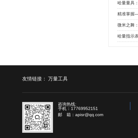
哈量量具
精准掌握
微米之舞
哈量指示
友情链接：
万量工具
咨询热线:
手机：17769952151
邮 箱：apisr@qq.com