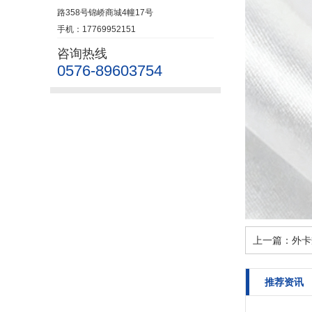
路358号锦峤商城4幢17号
手机：17769952151
咨询热线
0576-89603754
上一篇：
外卡
推荐资讯