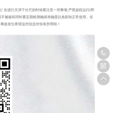
! 在进行天津千分尺的时候要注意一些事项:严禁超程运行(即
仪器不被破坏同时要定期检测确保准确度以免影响正常使用。在
全事故发生希望这些信息对你有所帮助！
1