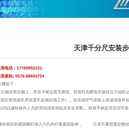
天津千分尺安装步
电话：17769952151
机: 0576-89603754
步骤如下：
已经正确安装在轴上，并且卡簧位置无磨损。拆装时先断电并放掉压力油防
于固定套筒接长类装置不必做此项工作）。在压缩空气管路上加滤清器并在
以内以减轻操作人员的劳动强度和提高安全系数.。检查手柄是否灵活可靠
寸选择好相应的紧固螺钉插入方孔内拧紧紧固架体 。 注意不要把紧定螺