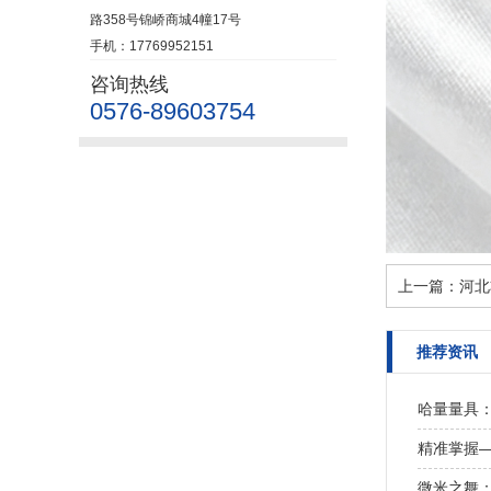
路358号锦峤商城4幢17号
手机：17769952151
咨询热线
0576-89603754
上一篇：
河北
推荐资讯
哈量量具
精准掌握
微米之舞