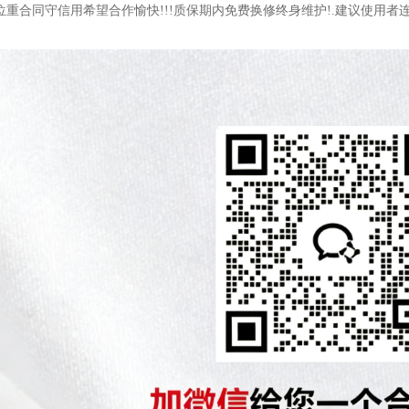
位重合同守信用希望合作愉快!!!质保期内免费换修终身维护!.建议使用