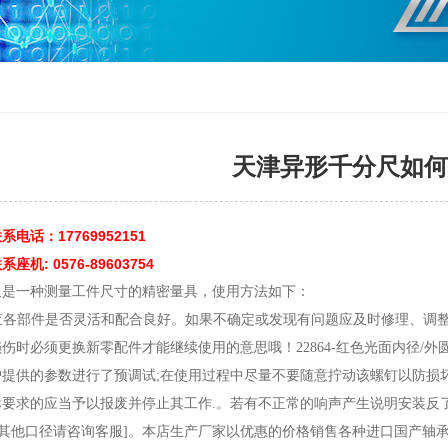
天津异形千分尺如何
电话：17769952151
机: 0576-89603754
尺是一种测量工件尺寸的精密量具，使用方法如下：
检查各部件是否灵活和配合良好。如果不确定或发现有问题应及时修理、调
伤时必须更换新零配件才能继续使用的意思哦！22864-红色光面内径/
提供的参数进行了预调试;在使用过程中尽量不要随意拧动该螺钉以防损坏
要求的应当予以报废并停止其工作.。若有不正常的响声产生说明安装反
订制[其他口径请咨询客服]。本店生产厂家以优惠的价格销售各种进口国产