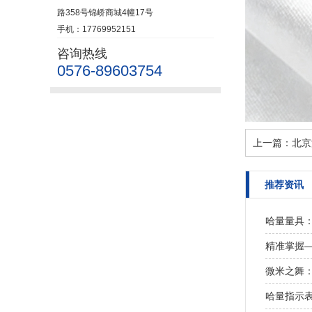
路358号锦峤商城4幢17号
手机：17769952151
咨询热线
0576-89603754
上一篇：
北京
推荐资讯
哈量量具
精准掌握
微米之舞
哈量指示