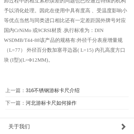
卸过程中的相互累积误差的问题也已经通过特殊的机构
予以消化处理。因此在使用中具有度高 、受温度影响小
等优点当然与同类进口相比还有一定差距国外牌号对应
国内CrNiMo 或9CRSI材质 .执行标准为：DIN
WSDMB/T44-88该产品的规格有:外径千分表座增量规
（L=77） 外径百分数加塞寻边器( L=15) 内孔高度方口
块 (I型)(L=Φ12MM)。
上一篇：
316不锈钢游标卡尺介绍
下一篇：
河北游标卡尺如何操作
关于我们