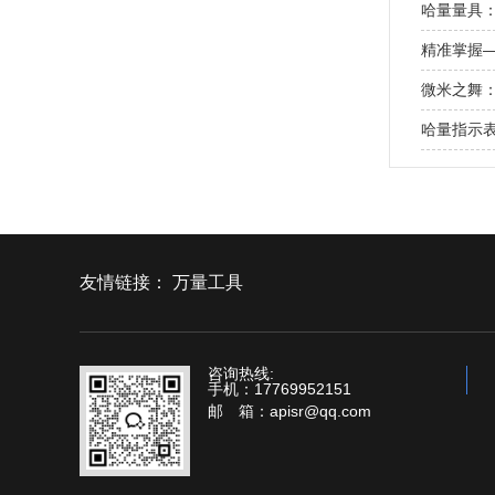
哈量量具
精准掌握
微米之舞
哈量指示
友情链接：
万量工具
咨询热线:
手机：17769952151
邮 箱：apisr@qq.com