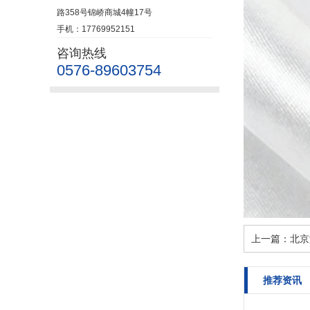
路358号锦峤商城4幢17号
手机：17769952151
咨询热线
0576-89603754
上一篇：
北京
推荐资讯