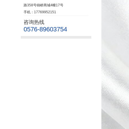
路358号锦峤商城4幢17号
手机：17769952151
咨询热线
0576-89603754