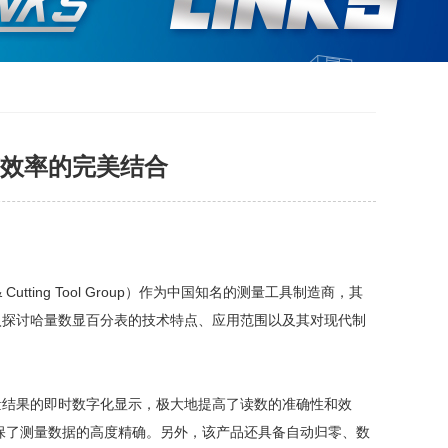
效率的完美结合
utting Tool Group）作为中国知名的测量工具制造商，其
入探讨哈量数显百分表的技术特点、应用范围以及其对现代制
量结果的即时数字化显示，极大地提高了读数的准确性和效
确保了测量数据的高度精确。另外，该产品还具备自动归零、数