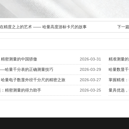
在精度之上的艺术 —— 哈量高度游标卡尺的故事
下一
：精密测量的中国骄傲
2026-03-31
精准测量的
——哈量千分表的正确测量技巧
2026-03-29
哈量数显千
：哈量电子数显外径千分尺的精密之旅
2026-03-27
掌握精准：
表：精密测量的得力助手
2026-03-25
量具优选，