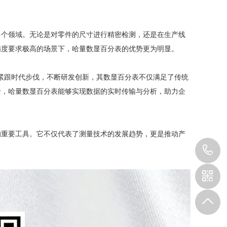
多个领域。无论是对零件的尺寸进行精密检测，还是在生产线
精度要求极高的场景下，哈量数显百分表的优势更为明显。
司紧跟时代步伐，不断研发创新，其数显百分表不仅满足了传统
合，哈量数显百分表能够实现数据的实时传输与分析，助力企
的重要工具。它不仅代表了测量技术的发展趋势，更是推动产
1