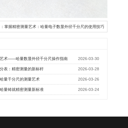
篇：
掌握精密测量艺术：哈量电子数显外径千分尺的使用技巧
艺术——哈量数显外径千分尺操作指南
2026-03-30
分表：精密测量的新标杆
2026-03-28
哈量千分尺的测量艺术
2026-03-26
哈量铸就精密测量新标准
2026-03-24