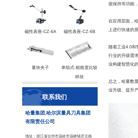
据保持等功能
在应用层面，
上进行快速的
磁性表座-CZ-6A
磁性表座-CZ-6B
随着工业4.0
行业的升级需
业构建智慧化
量块夹子
单组式-粗糙度比较
样块
总之，哈量数
业升级、提升
联系我们
哈量集团,哈尔滨量具刀具集团
有限责任公司
地址：浙江省台州市温岭市温峤镇开元南