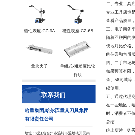
二、专业工具
专业工具店也
查看产品质量
三、电子商务
磁性表座-CZ-6A
磁性表座-CZ-6B
随着互联网的
便地对比价格
的信誉和售后
四、二手市场
量块夹子
单组式-粗糙度比较
如果预算有限
样块
鱼、58同城
续使用。
联系我们
五、通过代理
在一些地区，
哈量集团,哈尔滨量具刀具集团
时，消费者不
有限责任公司
总结
综上所述，购
地址：浙江省台州市温岭市温峤镇开元南