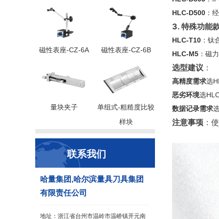
HLC-D500
：经
3. 特殊功能
HLC-T10
：钛
磁性表座-CZ-6A
磁性表座-CZ-6B
HLC-M5
：磁力
选型建议
：
高精度需求
选H
恶劣环境
选HLC
量块夹子
单组式-粗糙度比较
数据记录需求
选
注意事项
：使
样块
联系我们
哈量集团,哈尔滨量具刀具集团
有限责任公司
地址：浙江省台州市温岭市温峤镇开元南