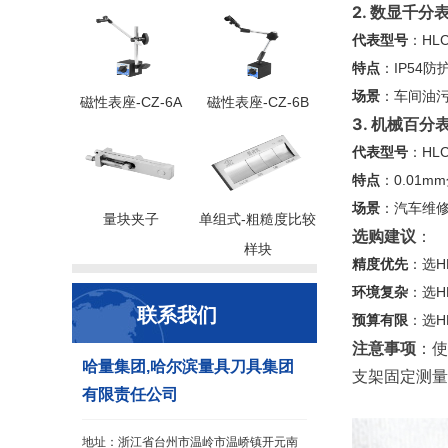
2. 数显千
代表型号
：HLC
特点
：IP54
场景
：车间油
磁性表座-CZ-6A
磁性表座-CZ-6B
3. 机械百
代表型号
：HLC
特点
：0.01
场景
：汽车维
量块夹子
单组式-粗糙度比较
选购建议
：
样块
精度优先
：选H
环境复杂
：选H
联系我们
预算有限
：选H
注意事项
：使
哈量集团,哈尔滨量具刀具集团
支架固定测量
有限责任公司
地址：浙江省台州市温岭市温峤镇开元南