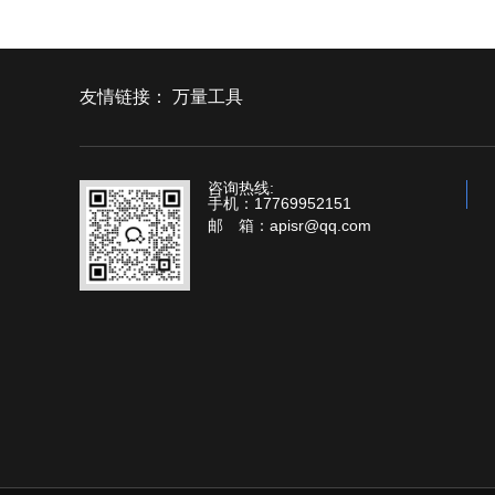
友情链接：
万量工具
咨询热线:
手机：17769952151
邮 箱：apisr@qq.com