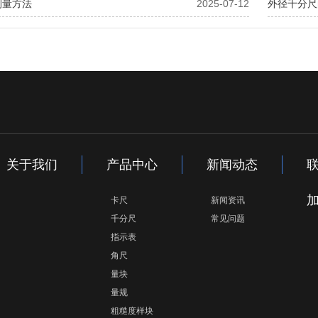
测量方法
2025-07-12
外径千分尺
关于我们
产品中心
新闻动态
卡尺
新闻资讯
千分尺
常见问题
指示表
角尺
量块
量规
粗糙度样块