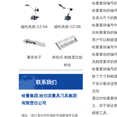
哈量量块编号
哈量量块的编
含表示尺寸的
哈量量块编号
磁性表座-CZ-6A
磁性表座-CZ-6B
在哈量量块的编
用户可以根据
哈量量块编号
哈量量块的编号
量块夹子
单组式-粗糙度比较
高精度要求的
样块
哈量量块编号
除了尺寸和精
联系我们
于表示量块适
总结
哈量集团,哈尔滨量具刀具集团
通过对哈量量
有限责任公司
义，对于保证
精密工具。
地址：浙江省台州市温岭市温峤镇开元南