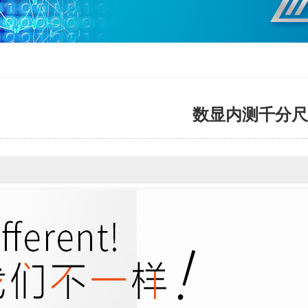
数显内测千分尺