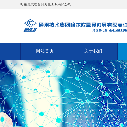
哈量总代理台州万量工具有限公司
网站首页
关于我们