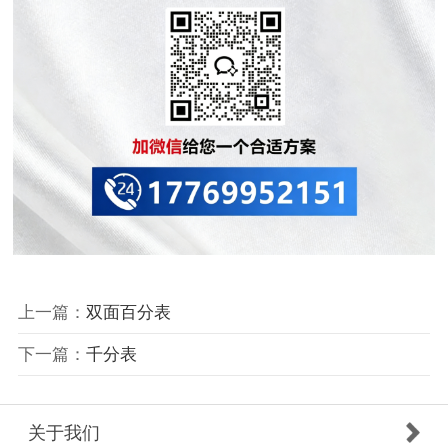
上一篇：
双面百分表
下一篇：
千分表
关于我们